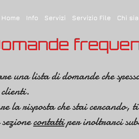
Home
Info
Servizi
Servizio File
Chi si
omande frequen
are una lista di domande che spess
clienti.
re la risposta che stai cercando, t
a sezione
contatti
per inoltrarci subi