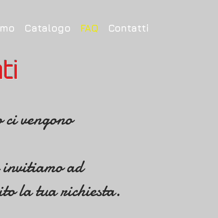
amo
Catalogo
FAQ
Contatti
ti
o ci vengono
i invitiamo ad
to la tua richiesta.